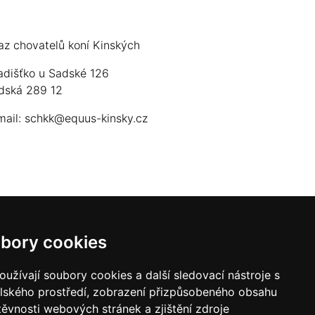
az chovatelů koní Kinských
adišťko u Sadské 126
dská 289 12
mail:
schkk@equus-kinsky.cz
bory cookies
užívají soubory cookies a další sledovací nástroje s
elského prostředí, zobrazení přizpůsobeného obsahu
těvnosti webových stránek a zjištění zdroje