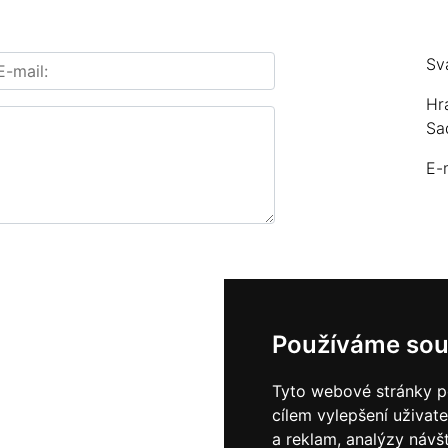
Sv
Hr
Sa
E-
Používáme sou
Tyto webové stránky po
cílem vylepšení uživat
a reklam, analýzy návš