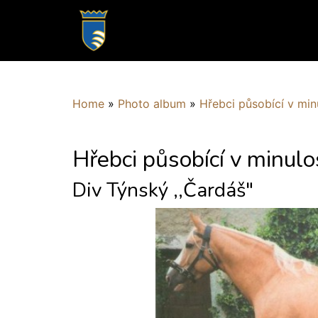
Home
»
Photo album
»
Hřebci působící v min
Hřebci působící v minulo
Div Týnský ,,Čardáš"