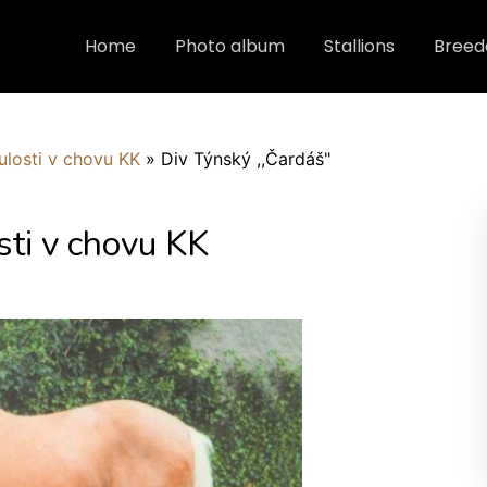
Home
Photo album
Stallions
Breed
ulosti v chovu KK
»
Div Týnský ,,Čardáš"
sti v chovu KK