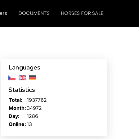
ers
DOCUMENTS
HORSES FOR SALE
Languages
Statistics
Total:
1937762
Month:
34972
Day:
1286
Online:
13